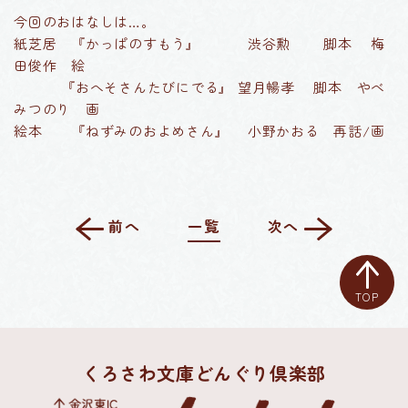
今回のおはなしは…。
紙芝居 『かっぱのすもう』 渋谷勲 脚本 梅
田俊作 絵
『おへそさんたびにでる』 望月暢孝 脚本 やべ
みつのり 画
絵本 『ねずみのおよめさん』 小野かおる 再話/画
前へ
一覧
次へ
TOP
くろさわ文庫どんぐり倶楽部