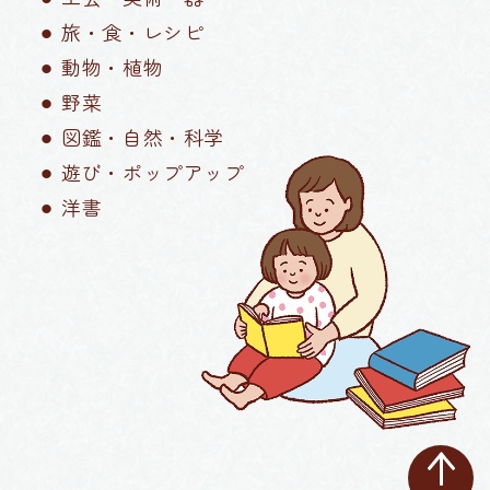
⚫︎ 旅・食・レシピ
⚫︎ 動物・植物
⚫︎ 野菜
⚫︎ 図鑑・自然・科学
⚫︎ 遊び・ポップアップ
⚫︎ 洋書